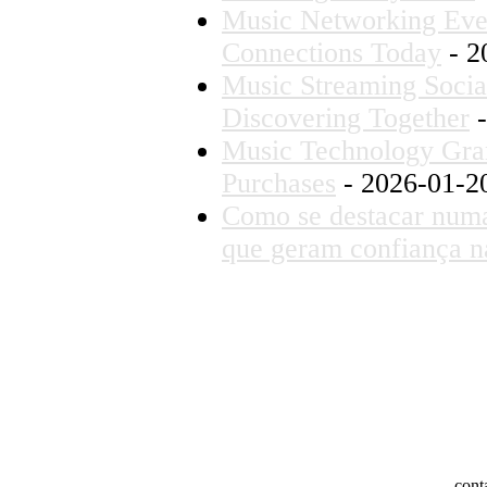
Music Networking Eve
Connections Today
- 2
Music Streaming Social
Discovering Together
-
Music Technology Gran
Purchases
- 2026-01-2
Como se destacar numa 
que geram confiança n
cont