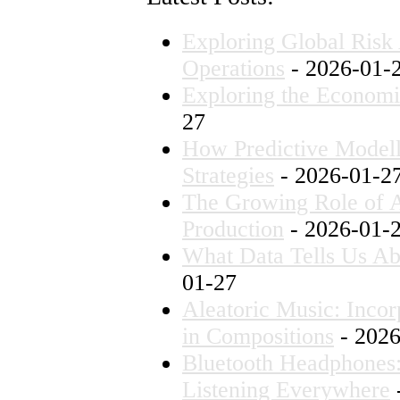
Exploring Global Risk 
Operations
- 2026-01-
Exploring the Economic
27
How Predictive Model
Strategies
- 2026-01-2
The Growing Role of A
Production
- 2026-01-
What Data Tells Us Ab
01-27
Aleatoric Music: Inco
in Compositions
- 2026
Bluetooth Headphones:
Listening Everywhere